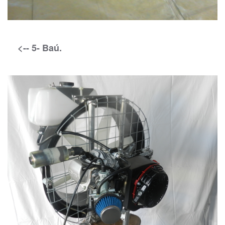
<-- 5- Baú.